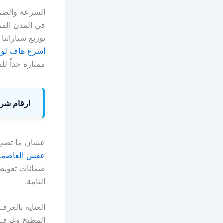
السرعة والضم
في المدن المز
توزيع سياراتن
أسرع هاف لور
ممتازة جداً ل
ارقام شرك
عشان ما تضيع 
عفش العاصمة 
ضمانات تعويضي
التامة.
العناية بالغر
المطبخ وغرف ا