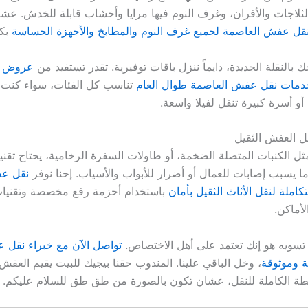
لاجات والأفران، وغرف النوم فيها مرايا وأخشاب قابلة للخدش. عشان
قل عفش العاصمة لجميع غرف النوم والمطابخ والأجهزة الحساسة
بكل
حك بالنقلة الجديدة، دايماً ننزل باقات توفيرية. تقدر تستفيد من
عروض 
مات نقل عفش العاصمة طوال العام
تناسب كل الفئات، سواء كنت
، أو أسرة كبيرة تنقل لفيلا واسعة.
ل العفش الثقيل
مثل الكنبات المتصلة الضخمة، أو طاولات السفرة الرخامية، يحتاج تقني
ا يسبب إصابات للعمال أو أضرار للأبواب والأسياب. إحنا نوفر
نقل عف
املة لنقل الأثاث الثقيل بأمان
باستخدام أحزمة رفع مخصصة وتقنيات
أماكن.
تسويه هو إنك تعتمد على أهل الاختصاص.
تواصل الآن مع خبراء نقل 
ة وموثوقة
، وخل الباقي علينا. المندوب حقنا بيجيك للبيت يقيم العف
طة الكاملة للنقل، عشان تكون بالصورة من طق طق للسلام عليكم.