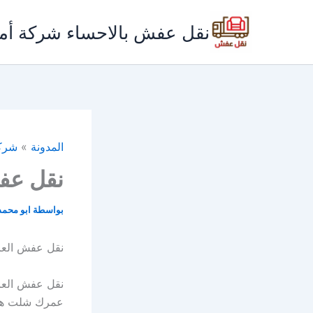
خطي
لى
نقل عفش بالاحساء شركة أم
لمحتوى
المدونة
»
شرك
نقل عف
بواسطة
ابو محم
نقل عفش الع
نقل عفش الع
عمرك شلت هم 