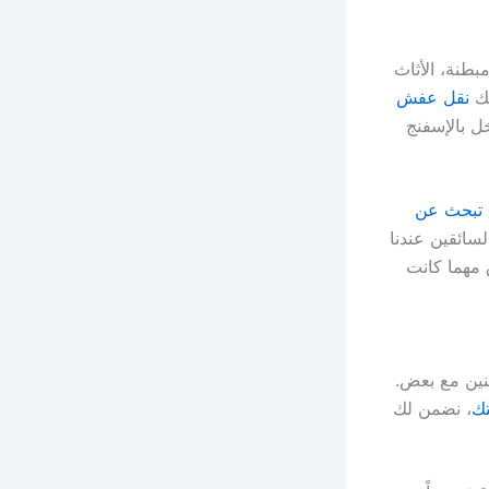
طنة، الأثاث
لك
نقل عفش
خل بالإسفنج
تبحث عن
سائقين عندنا
 مهما كانت
ثنين مع بعض.
تك
، نضمن لك