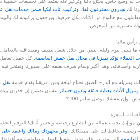
ذات له وضع خاص. يحتاج دقة وتركيز لأنه يعتمد على تجميعات خشبية دقي
رنا لك
نجارون محترفون لفك وتركيب أثاث ايكيا ضمن خدمات نقل ع
تعاملون مع هالنوع من الأثاث بكل حرفية، ويرجعون يركبونه لك بالبيت
توك مشتريه من المعرض.
 رأس مالنا
 ما تنبني بيوم وليلة، تنبني من خلال شغل نظيف ومصداقية بالتعامل. 
ت العملاء تؤكد تميزنا في مجال نقل عفش العاصمة
. كل عميل تعامل 
ربه وأصدقائه، وهذا أكبر وسام شرف نعلقه على صدورنا ونفتخر فيه داي
اث وتنزيله مع الدرج الضيق تحتاج لياقة وفن. فريقنا يقدم خدمة
نقل 
تنزيل الأثاث بعناية فائقة وبدون خسائر
عشان نضمن إن جدران بيتك ا
دش، وإن عفشك يوصل سليم 100%.
لعمالة الماهرة
قي مو إنك تجيب عمالة من الشارع رخيصة وتخسر أثاثك! التوفير الحقي
ة رسمية تحافظ لك على ممتلكاتك.
وفر مجهودك ومالك واعتمد على أ
العاصمة
اللي مدربين على تحمل ضغط العمل ويتعاملون مع أغراضك 