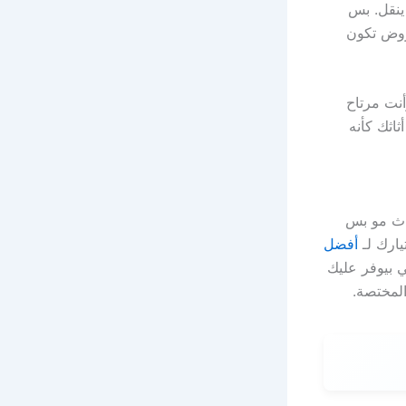
ينقل. بس
روض تكون
نت مرتاح
ثاثك كأنه
اث مو بس
يارك لـ
أفضل
ي بيوفر عليك
المختصة.