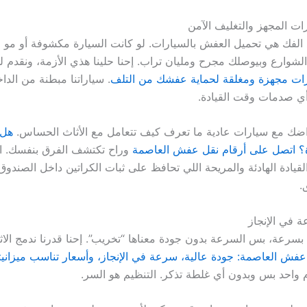
ت المجهز والتغليف الآمن
الفك هي تحميل العفش بالسيارات. لو كانت السيارة مكشوفة أو مو مب
لشوارع وبيوصلك مجرح ومليان تراب. إحنا حلينا هذي الأزمة، ونقدم 
رات مجهزة ومغلقة لحماية عفشك من التلف
. سياراتنا مبطنة من الدا
 صدمات وقت القيادة.
اضك مع سيارات عادية ما تعرف كيف تتعامل مع الأثاث الحساس.
هل 
ة؟ اتصل على أرقام نقل عفش العاصمة
وراح تكتشف الفرق بنفسك. ال
قيادة الهادئة والمريحة اللي تحافظ على ثبات الكراتين داخل الصندوق
.
ة في الإنجاز
 بسرعة، بس السرعة بدون جودة معناها “تخريب”. إحنا قدرنا ندمج الا
عفش العاصمة: جودة عالية، سرعة في الإنجاز، وأسعار تناسب ميزاني
 واحد بس وبدون أي غلطة تذكر. التنظيم هو السر.