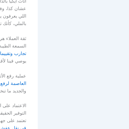
أثاث ايكيا بال
عشان كذا، وف
اللي يعرفون ي
بالملي، كأنك 
ثقة العملاء هي
السمعة الطيبة
تجارب وتقييما
يوصي فينا لأقا
عملية رفع الأث
العاصمة لرفع و
والجديد ما تنخ
الاعتماد على ا
التوفير الحقي
تعتمد على جه
في نقل عفش 