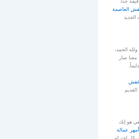
قة جداً.
فش العاصمة
 الجديد
ولله الحمد،
معنا صار
ماً.
عفش
لقديم
قي هو إنك
مهر عمالة
بكل احترام