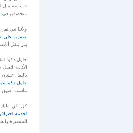
حساسة مثل الث
متخصص في
ن
ولأننا نبي نفر
حصرية على خد
يبي ينقل أثاثه
حلول ذكية لنق
الأثاث الثقيل 
بالنقل عشان م
حلول ذكية ومتك
تناسب أضيق ال
كل اللي عليك 
لخدمة احترافي
التسعيرة والخ