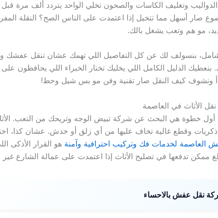
لدواليب وتغليف الكاسات والصحون تخلي الواحد يتردد ألف مرة قبل 
وع صار أسهل مما تتخيل إذا اعتمدت على الناس الصح؟ النقلة المف
د، مو هم وتعب يشغل بالك.
لشامل، بنسولف لك عن كل التفاصيل اللي تهمك عشان تنقل عفشك وأ
بنعطيك الدليل الكامل اللي يخليك تختار الخبراء اللي يحافظون على أ
بدأ ونشوف كيف النقل صار تقنية وفن مو بس شيل وحط!
قل الأثاث في العاصمة
، أول خطوة هي البحث عن شركة تبيض الوجه وتريحك من التعب. الأث
كريات وقطع غالية تخاف عليها من أي زلق أو خدش. عشان كذا، اخت
 العاصمة لخدمات فك وتركيب احترافية وآمنة
هو القرار الأذكى الل
لغ ممكن تدفعها في تصليح الأثاث إذا اعتمدت على عمالة الشارع غير 
ة نقل عفش بالاحساء