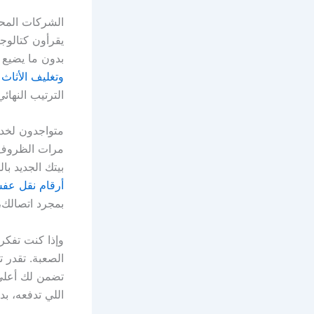
الشركات المح
يقرأون كتالوج
بدون ما يضيع 
وتغليف الأثاث 
الترتيب النهائي
متواجدون لخد
مرات الظروف ت
بيتك الجديد با
أرقام نقل عفش العاصمة م
بمجرد اتصالك، س
وإذا كنت تفكر 
الصعبة. تقدر
تضمن لك أعلى 
اللي تدفعه، ب