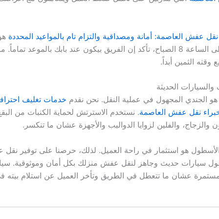
نقل عفش العاصمة: أمانة ومصداقية والتزام تام بالمواعيد المحددة
هو 
اتفقنا معاك على الساعة 8 الصباح، تأكد إن الفريق بيكون عند بابك بالموعد تما
 وقته الثمين أبداً.
 والسيارات الحديثة
و الجندي المجهول في عملية النقل. نحن نقدم
خدمات تغليف احترافية 
خبراء نقل عفش العاصمة
. نستخدم الاسترتش لحماية الكنبات من البقع،
 والزجاج، والفلين لزوايا الدواليب والأجهزة عشان ما تنكسر.
الأسطول هو استثمار في راحة العميل. لذلك، حرصنا على توفير نقل
ول سيارات حديث وجاهز لنقل عفش منزلك بكل أمان وموثوقية. سيار
مستمرة عشان ما تتعطل في الطريق وتأخر العميل عن استلام بيته ف