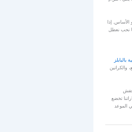
الأساس. إذا
ماً. ما نحب نعطل
بالبابلز
 والكراتين
 عفش
اتنا تخضع
ي الموعد