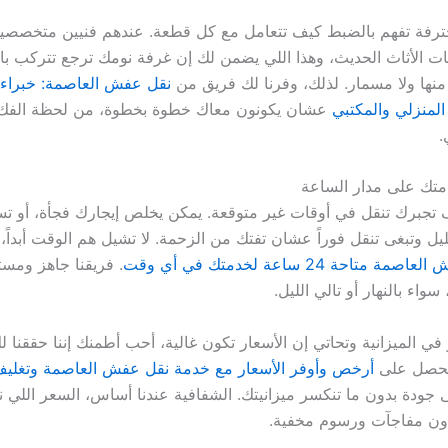
ترفة تفهم بالضبط كيف تتعامل مع كل قطعة. عندهم فنيين متخصصي
ات الأثاث الحديث، وهذا اللي يضمن لك إن غرفة نومك ترجع تتركب بال
منها ولا مسمار. لذلك، وفرنا لك فريق من
نقل عفش العاصمة: خبراء
المنزلي والمكتبي
عشان يكونون معاك خطوة بخطوة، من لحظة الفك
.
متك على مدار الساعة
جبرك تنقل في أوقات غير متوقعة. يمكن يخلص إيجارك فجأة، أو تس
لليل وتبغى تنقل فوراً عشان تفتك من الزحمة. لا تشيل هم الوقت أبداً، ل
تاحة 24 ساعة لخدمتك في أي وقت
. فريقنا جاهز ومس
واء بالنهار أو تالي الليل.
في الميزانية وتحاتي إن الأسعار تكون غالية، أحب أطمنك إننا حققنا لك
 تحصل على
أرخص وأوفر الأسعار مع خدمة نقل عفش العاصمة وتغلي
جودة بدون ما تنكسر ميزانيتك. الشفافية عندنا أساس، السعر اللي ن
دون مفاجآت ورسوم مخفية.