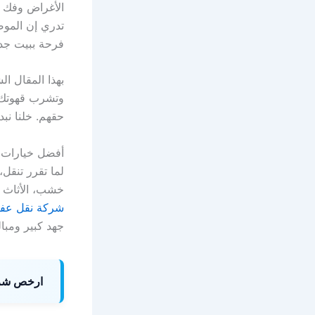
الأغراض وفك ا
تدري إن الموض
فرحة ببيت جدي
بهذا المقال ا
وتشرب قهوتك. 
حقهم. خلنا ن
أفضل خيارات ن
لما تقرر تنقل
خشب، الأثاث ذ
شركة نقل عفش
جهد كبير ومبا
ارخص شرك