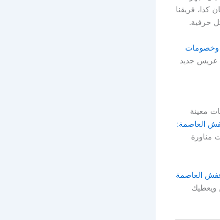
 كذا، فريقنا
 حرفية.
وخصومات
 عريس جديد
ات معينة
ش العاصمة:
 مناورة
عفش العاصمة
ش ويعطيك