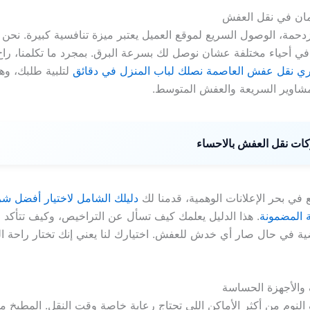
ان في نقل العفش
دحمة، الوصول السريع لموقع العميل يعتبر ميزة تنافسية كبيرة. نحن 
ا في أحياء مختلفة عشان نوصل لك بسرعة البرق. بمجرد ما تكلمنا، راح
ي نقل عفش العاصمة نصلك لباب المنزل في دقائق
لتلبية طلبك، وه
لمشاوير السريعة والعفش المتوسط.
ات نقل العفش بالاحساء
في بحر الإعلانات الوهمية، قدمنا لك
دليلك الشامل لاختيار أفضل ش
المضمونة
. هذا الدليل يعلمك كيف تسأل عن التراخيص، وكيف تتأكد 
ة في حال صار أي خدش للعفش. اختيارك لنا يعني إنك تختار راحة الب
ف والأجهزة الحساسة
لنوم من أكثر الأماكن اللي تحتاج رعاية خاصة وقت النقل. المطبخ مل