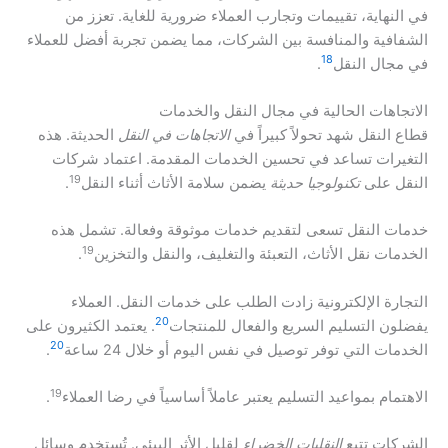
في النهاية، تقييمات وتجارب العملاء ضرورية للغاية. تعزز من
الشفافية والمنافسة بين الشركات، مما يضمن تجربة أفضل للعملاء
18
في مجال النقل
.
الاتجاهات الحالية في مجال النقل والخدمات
قطاع النقل شهد تحولاً كبيراً في
الاتجاهات في النقل
الحديثة. هذه
التغيرات تساعد في تحسين الخدمات المقدمة. اعتماد شركات
19
النقل على
تكنولوجيا حديثة
يضمن سلامة الأثاث أثناء النقل
.
خدمات النقل تسعى لتقديم خدمات موثوقة وفعالة. تشمل هذه
19
الخدمات نقل الأثاث، التعبئة والتغليف، والنقل والتخزين
.
التجارة الإلكترونية زادت الطلب على خدمات النقل. العملاء
20
يفضلون التسليم السريع والفعال للمنتجات
. يعتمد الكثيرون على
20
الخدمات التي توفر توصيل في نفس اليوم أو خلال 24 ساعة
.
19
الاهتمام بمواعيد التسليم يعتبر عاملاً أساسياً في رضا العملاء
.
الشركات تتبع
النقليات الخضراء
لقليل الأثر البيئي. تُستخدم وسائل