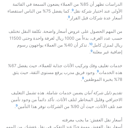
الدراسات تظهر أن 85% من العملاء يضعون السمعة في القائمة
9
الأولى عند اختيار شركة نقل
. كما يفضل 75% من الناس استقصاء
9
أسعار عدة شركات قبل القرار
.
من المهم الحصول على عروض أسعار واضحة. تكلفة النقل تختلف
حسب عدد الغرف، بدءاً من 1000 ريال لغرفة واحدة وحتى 11500
10
ريال لمنزل كامل
. تذكر أن 40% من العملاء يواجهون رسوم
9
إضافية غير معلنة
.
خدمات تغليف وفك وتركيب الأثاث جذابة للعملاء، حيث يفضل 67%
9
هذه الخدمات
. وجود فريق مدرب يرفع مستوى الثقة، حيث يثق
9
78% بخبرة الموظفين
.
تقديم
دليل شركة أمان
يضمن خدمات شاملة. هذه تشمل التغليف
الاحترافي وقليل المخاطر لتلف الأثاث. تأكد دائماً من وجود تأمين
9
ضد تلف الأثاث، حيث أن 90% من الشركات توفر هذا التأمين
.
أسعار نقل العفش: ما يجب معرفته
أسعار نقل العفش مهمة جدًا عند التفكير في نقل عفشك. من المهم