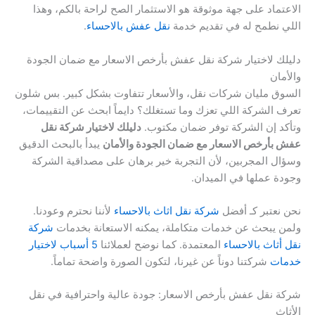
الاعتماد على جهة موثوقة هو الاستثمار الصح لراحة بالكم، وهذا
اللي نطمح له في تقديم خدمة
نقل عفش بالاحساء
.
دليلك لاختيار شركة نقل عفش بأرخص الاسعار مع ضمان الجودة
والأمان
السوق مليان شركات نقل، والأسعار تتفاوت بشكل كبير. بس شلون
تعرف الشركة اللي تعزك وما تستغلك؟ دايماً ابحث عن التقييمات،
وتأكد إن الشركة توفر ضمان مكتوب.
دليلك لاختيار شركة نقل
عفش بأرخص الاسعار مع ضمان الجودة والأمان
يبدأ بالبحث الدقيق
وسؤال المجربين، لأن التجربة خير برهان على مصداقية الشركة
وجودة عملها في الميدان.
نحن نعتبر كـ أفضل
شركة نقل اثاث بالاحساء
لأننا نحترم وعودنا.
ولمن يبحث عن خدمات متكاملة، يمكنه الاستعانة بخدمات
شركة
نقل أثاث بالاحساء
المعتمدة. كما نوضح لعملائنا
5 أسباب لاختيار
خدمات
شركتنا دوناً عن غيرنا، لتكون الصورة واضحة تماماً.
شركة نقل عفش بأرخص الاسعار: جودة عالية واحترافية في نقل
الأثاث