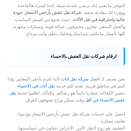
التوفير ما يعني إنك ترضى بخدمة سيئة. إحنا كسرنا هالقاعدة
ووفرنا لك معادلة صعبة.
شركة نقل عفش بأرخص الاسعار: جودة
عالية واحترافية في نقل الأثاث
، حيث نجمع بين السعر المناسب
والعمل المتقن. نجارين محترفين، عمالة قوية، وسيارات مجهزة،
كلها بأسعار ما تكسر ميزانيتك وتخليك تنتقل وأنت مرتاح.
ارقام شركات نقل العفش بالاحساء
نحن نصنف كـ أفضل
شركه نقل اثاث
لأننا نلتزم بأعلى المعايير. وإذا
كنتم في مناطق قريبة، نقدم لكم خدمة
نقل أثاث فى الاحساء
بنفس الكفاءة. شعارنا دايماً هو رضاكم، وللتأكد، اطلبوا خدمة
نقل
عفش الأحساء في أقل
وقت ممكن وراح تشوفون الفرق.
احصل على خدمات شركة نقل عفش بأرخص الاسعار مع مواد
تغليف ممتازة
التغليف هو روح النقل الآمن. الأغراض تتفاوت في حساسيتها،