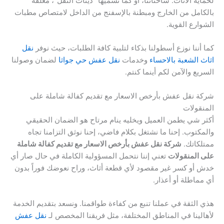
لحماية الأثاث. شاحناتنا، أو كما نسميها “دينات النقل”، مغلقة
بالكامل من الخارج ومبطنة بالإسفنج من الداخل لامتصاص مطبات
الشوارع القوية.
كما أننا نوزع أسطولنا بذكاء لتلبية كافة الطلبات، حيث نوفر
نقل
اثاث الشعبة بالاحساء
وخدمات
نقل عفش حي جواثا
لضمان وصولنا
السريع والآمن لكم أينما كنتم.
شركة نقل عفش بأرخص الاسعار مع تقديم كفالة شاملة على
المنقولات
أكثر شي يطمن العميل ويخليه ينام مرتاح هو الضمان الحقيقي
والمكتوب. إحنا ما نشتغل بكلام فاضي، إحنا نوثق التزامنا تجاه
ممتلكاتك.
شركة نقل عفش بأرخص الاسعار مع تقديم كفالة شاملة
على المنقولات
تعني إننا نتحمل المسؤولية الكاملة في حال صار أي
خدش أو كسر غير مقصود لأي قطعة أثاث، وراح نعوضك فوراً بدون
أي مماطلة أو أعذار.
هذي الثقة في عملنا تنبع من كفاءة طواقمنا. ونسعد بتقديم الخدمة
لأهالينا في المناطق المختلفة، مثل فريقنا المخصص لـ
نقل عفش