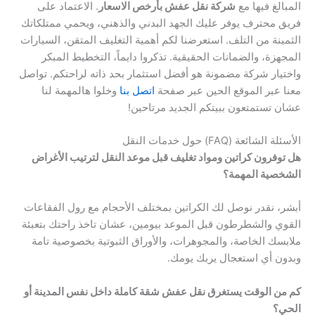
المبالغ فيها مع
شركة نقل عفش بأرخص الاسعار
. الاعتماد على
فريق محترف يوفر عليك الجهد البدني والذهني، ويحمي ممتلكاتك
الثمينة من التلف. استعرضنا لكم أهمية التغليف المتقن، السيارات
المجهزة، والضمانات الحقيقية. تذكروا دايماً، التخطيط المبكر
واختيار شركة مضمونة هو أفضل استثمار بحد ذاته لراحتكم. تواصل
معنا عبر الموقع الحين عبر صفحة
اتصل بنا
وخلوا هالمهمة لنا
عشان تستمتعون ببيتكم الجديد مرتاحين!
الأسئلة الشائعة (FAQ) حول خدمات النقل
هل توفرون كراتين ومواد تغليف قبل موعد النقل لترتيب الأغراض
الشخصية المهمة؟
أبشر، نقدر نوصل لك الكراتين بمختلف الأحجام مع رول الفقاعات
القوي والشطرطون قبل الموعد بيومين، عشان تاخذ راحتك بتعبئة
ملابسك الخاصة، والمجوهرات، والأوراق الثبوتية بخصوصية تامة
وبدون أي استعجال يربك يومك.
كم من الوقت يستغرق نقل عفش شقة كاملة داخل نفس المدينة أو
الحي؟