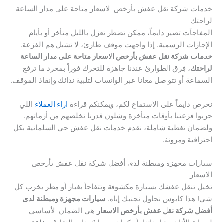
خدمات شركة نقل عفش بأرخص الاسعار متاحة على مدار الساعة
لراحتك
المفاجآت تصير دايماً، ممكن تضطر تعزل بالليل متأخر أو بأيام
الإجازات الرسمية. إذا واجهت موقف طارئ، لا تشيل هم الفزعة.
خدمات شركة نقل عفش بأرخص الاسعار متاحة على مدار الساعة
لراحتك
، فِرق الطوارئ عندنا جاهزة للتحرك فوراً بمجرد ما ترفع
السماعة أو تتواصل معانا عبر الواتساب لتلبية ندائك وإنقاذ الموقف.
نحرص دايماً على الاستماع لكم، ويمكنكم قراءة
اراء العملاء
اللي
جربوا فزعتنا بأوقات متأخرة وشلون قدرنا نخلصهم من أزماتهم.
ولضمان تغطية شاملة، نقدم خدمات نقل عفش حي السلمانية بكل
احترافية ومرونة.
سيارات مجهزة ومبطنة لدى أفضل شركة نقل عفش بأرخص
الاسعار
تخيل تنقل عفشك بسيارة مكشوفة وتتفاجأ بغبار أو مطر يخرب كل
شي! هذا كابوس نحاول نجنبك إياه.
سيارات مجهزة ومبطنة لدى
أفضل شركة نقل عفش بأرخص الاسعار
هي الضمان الأساسي