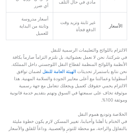
مادي في حال التلف
أي ضرر
أسعار مدروسة
غير ثابتة وتزيد وقت
الأسعار
وثابتة من البداية
الدفع فجأة
للعميل
الالتزام باللوائح والتعليمات الرسمية للنقل
في شركتنا، نحن لا نعمل بعشوائية، بل نلتزم التزاماً صارماً بكافة
الأنظمة واللوائح المنظمة لقطاع النقل اللوجستي داخل المملكة.
نحن نتابع باستمرار تحديثات
الهيئة العامة للنقل
لضمان توافق
أسطولنا وعمالتنا مع أعلى معايير الجودة والسلامة المهنية. هذا
الالتزام يحمي حقوقك كعميل ويجعلك تتعامل مع جهة رسمية
موثوقة تخاف على سمعتها في السوق وتهتم بتقديم خدمة قانونية
وموثقة 100%.
الخلاصة وتوديع هموم النقل
في الختام يا أهلنا وأحبابنا، تغيير المسكن لازم يكون خطوة مليئة
بالتفاؤل والراحة، مو محطة للتوتر والعصبية. وداعاً للقلق والأسعار