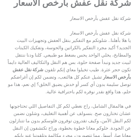
شركة نقل عفش بأرخص الاسعار
شركة نقل عفش بأرخص الاسعار
شركة نقل عفش بأرخص الاسعار
يا هلا بأهلنا.. شلونكم مع التفكير بنقل العفش وتجهيزات البيت
الجديد؟ أكيد مجرد التفكير بالكراتين والحوسة، وتفكيك الكبتات
والمطابخ، يخلي الواحد يحس بضغط مو طبيعي. كلنا ودنا ننتقل
لبيت جديد ونبدأ صفحة حلوة، بس هم النقل والتكاليف العالية دايماً
تكون حجر عثرة. طيب تخيلوا معاي إنكم تلقون
شركة نقل عفش
بأرخص الاسعار
تشيل عنكم كل هالتعب، وتضمن لكم إن أغراضكم
توصل سليمة بدون أي كسر أو خدش يضيق الخلق؟ إي نعم، هذا مو
حلم، هذا واقع نقدر نوفره لكم باحترافية عالية.
في هالمقال الشامل، راح نغطي لكم كل التفاصيل اللي تحتاجونها
عشان تختارون صح. بنسولف عن أهمية التغليف، وشلون نضمن
لكم النقل الآمن، وكيف تقدرون توفرون فلوسكم بدون ما تتنازلون
عن الجودة. خلوكم معانا خطوة بخطوة، وراح تكتشفون إن النقل
معانا صار أسهل مما تتصورون، مجرد مكالمة وتلقوننا عند بابكم