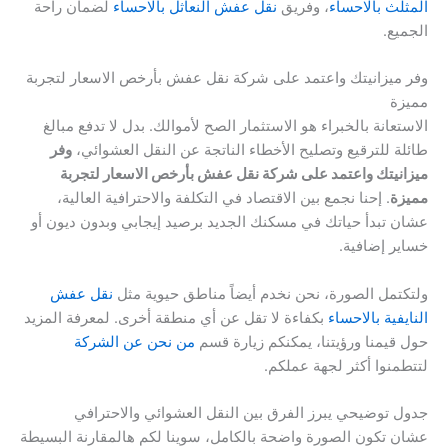
المثلث بالاحساء
، وفريق
نقل عفش النعاثل بالاحساء
لضمان راحة
الجميع.
وفر ميزانيتك واعتمد على شركة نقل عفش بأرخص الاسعار لتجربة
مميزة
الاستعانة بالخبراء هو الاستثمار الصح لأموالك. بدل لا تدفع مبالغ
طائلة للترقيع وتصليح الأخطاء الناتجة عن النقل العشوائي،
وفر
ميزانيتك واعتمد على شركة نقل عفش بأرخص الاسعار لتجربة
مميزة
. إحنا نجمع بين الاقتصاد في التكلفة والاحترافية العالية،
عشان تبدأ حياتك في مسكنك الجديد برصيد إيجابي وبدون ديون أو
خساير إضافية.
ولتكتمل الصورة، نحن نخدم أيضاً مناطق حيوية مثل
نقل عفش
النايفية بالاحساء
بكفاءة لا تقل عن أي منطقة أخرى. لمعرفة المزيد
حول قيمنا ورؤيتنا، يمكنكم زيارة قسم
من نحن عن الشركة
لتتطمنوا أكثر لجهة عملكم.
جدول توضيحي يبرز الفرق بين النقل العشوائي والاحترافي
عشان تكون الصورة واضحة بالكامل، سوينا لكم هالمقارنة البسيطة