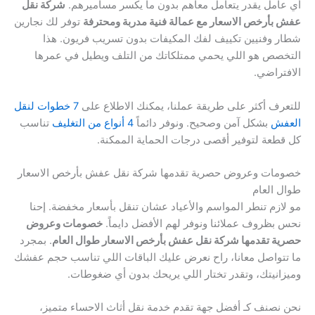
أي عامل يقدر يتعامل معاهم بدون ما يكسر مساميرهم.
شركة نقل
عفش بأرخص الاسعار مع عمالة فنية مدربة ومحترفة
توفر لك نجارين
شطار وفنيين تكييف لفك المكيفات بدون تسريب فريون. هذا
التخصص هو اللي يحمي ممتلكاتك من التلف ويطيل في عمرها
الافتراضي.
للتعرف أكثر على طريقة عملنا، يمكنك الاطلاع على
7 خطوات لنقل
العفش
بشكل آمن وصحيح. ونوفر دائماً
4 أنواع من التغليف
تناسب
كل قطعة لتوفير أقصى درجات الحماية الممكنة.
خصومات وعروض حصرية تقدمها شركة نقل عفش بأرخص الاسعار
طوال العام
مو لازم تنطر المواسم والأعياد عشان تنقل بأسعار مخفضة. إحنا
نحس بظروف عملائنا ونوفر لهم الأفضل دايماً.
خصومات وعروض
حصرية تقدمها شركة نقل عفش بأرخص الاسعار طوال العام
. بمجرد
ما تتواصل معانا، راح نعرض عليك الباقات اللي تناسب حجم عفشك
وميزانيتك، وتقدر تختار اللي يريحك بدون أي ضغوطات.
نحن نصنف كـ أفضل جهة تقدم خدمة نقل أثاث الاحساء متميز،