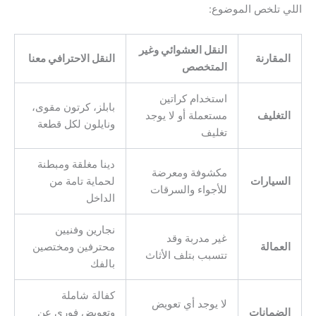
اللي تلخص الموضوع:
النقل العشوائي وغير
المقارنة
النقل الاحترافي معنا
المتخصص
استخدام كراتين
بابلز، كرتون مقوى،
التغليف
مستعملة أو لا يوجد
ونايلون لكل قطعة
تغليف
دينا مغلقة ومبطنة
مكشوفة ومعرضة
السيارات
لحماية تامة من
للأجواء والسرقات
الداخل
نجارين وفنيين
غير مدربة وقد
العمالة
محترفين ومختصين
تتسبب بتلف الأثاث
بالفك
كفالة شاملة
لا يوجد أي تعويض
الضمانات
وتعويض فوري عن