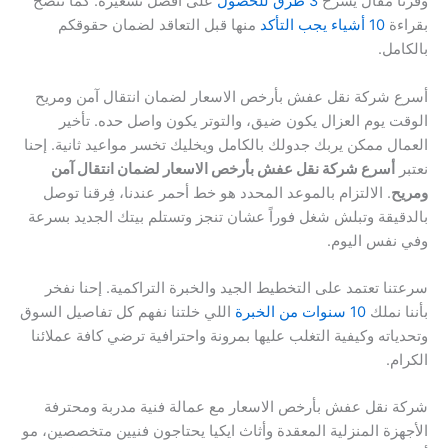
وفرنا مقال يشرح
3 طرق للحصول
على أفضل تسعيرة. كما ننصح
بقراءة
10 أشياء يجب التأكد
منها قبل التعاقد لضمان حقوقكم
بالكامل.
أسرع شركة نقل عفش بأرخص الاسعار لضمان انتقال آمن ومريح
الوقت يوم العزال يكون ضيق، والتوتر يكون واصل حده. تأخير
العمال ممكن يربك جدولك بالكامل ويخليك تخسر مواعيد ثانية. إحنا
نعتبر
أسرع شركة نقل عفش بأرخص الاسعار لضمان انتقال آمن
ومريح
. الالتزام بالموعد المحدد هو خط أحمر عندنا، فِرقنا توصل
بالدقيقة وتبلش شغل فوراً عشان تنجز وتستلم بيتك الجديد بسرعة
وفي نفس اليوم.
سرعتنا تعتمد على التخطيط الجيد والخبرة التراكمية. إحنا نفخر
بأننا نملك
10 سنوات من الخبرة
اللي خلتنا نفهم كل تفاصيل السوق
وتحدياته وكيفية التغلب عليها بمرونة واحترافية ترضي كافة عملائنا
الكرام.
شركة نقل عفش بأرخص الاسعار مع عمالة فنية مدربة ومحترفة
الأجهزة المنزلية المعقدة وأثاث ايكيا يحتاجون فنيين متخصصين، مو