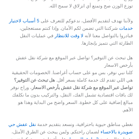
توزع الوزن صح وتمنع أي انزلاق لا سمح الله.
ولأننا نهدف لتقديم الأفضل، ندعوكم للتعرف على
5 أسباب لاختيار
خدمات
شركتنا التي تضمن لكم الأمان. وإذا كنتم مستعجلين،
فبادروا بالتواصل معنا لأنه
لا وقت للانتظار
في عمليات النقل
الطارئة التي نتميز بإنجازها.
هل تبحث عن التوفير؟ تواصل عبر الموقع مع شركة نقل عفش
بأرخص الاسعار
كلنا نبي نوفر، بس مو على حساب أغراضنا. الخصومات الحقيقية
هي اللي تقدم لك خدمة كاملة بسعر أقل.
هل تبحث عن التوفير؟
تواصل عبر الموقع مع شركة نقل عفش بأرخص الاسعار
، وراح نوفر
لك باقات اقتصادية تشمل الفك، النقل، والتركيب بدون ما نكلفك
مبالغ إضافية على كل خطوة. السعر واضح من البداية وهذا هو
الأهم.
نغطي مناطق حيوية باحترافية، ونسعد بتقديم خدمة
نقل عفش حي
صويدرة بالاحساء
لضمان راحتكم. ولمن يبحث عن الطرق الأمثل،