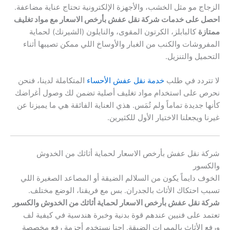
الزجاج مو مثل الخشب، والأجهزة الإلكترونية تحتاج عناية مضاعفة.
احصل على خدمات شركة نقل عفش بأرخص الاسعار مع مواد تغليف
ممتازة
كالبابلز، الكرتون المقوى، والنايلون (الشيرنك) لحماية
المفروشات والكنب من الغبار والأوساخ اللي ممكن تصيبها أثناء
التحميل والتنزيل.
لا تتردد في طلب
خدمة نقل عفش الأحساء
المتكاملة لدينا، فنحن
نحرص على استخدام مواد تغليف أصلية تضمن لك وصول أغراضك
كأنها جديدة تماماً ولم تُمَس. هذي العناية الفائقة هي ما يميزنا عن
غيرنا ويجعلنا الاختيار الأول للكثيرين.
شركة نقل عفش بأرخص الاسعار لحماية أثاثك من الخدوش
والكسور
الخوف دايماً يكون من السلالم الضيقة أو المصاعد الصغيرة اللي
تسبب احتكاك الأثاث بالجدران. بس مع فريقنا، الوضع مختلف.
شركة نقل عفش بأرخص الاسعار لحماية أثاثك من الخدوش والكسور
تعتمد على فنيين عندهم قوة بدنية وخبرة هندسية في كيفية لف
ورفع الأثاث بالممرات الضيقة. إحنا نستخدم أحزمة رفع مخصصة