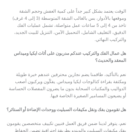
الوقت يعتمد بشكل كبير جداً على كمية العفش وحجم الشقة
وموقعها بالأدوار، بس بالغالب الشقة المتوسطة (3 إلى 4 غرف)
تاخذ من 4 إلى 5 ساعات عمل متواصلة، تشمل عمليات الفك
الدقيق، التغليف الشامل، التحميل الآمن، التنزيل للبيت الجديد،
والتركيب النهائي.
هل عمال الفك والتركيب عندكم مدربون على أثاث ايكيا وميداس
المعقد والحديث؟
نعم بالتأكيد، طاقمنا يضم نجارين محترفين عندهم خبرة طويلة
ومكثفة بقراءة كتالوجات ايكيا وميداس. يفكّون ويركبون أصعب
الدواليب والمكتبات السحابة بدون ما يضرون المفصلات الحساسة
أو يضيعون المسامير الصغيرة الخاصة فيها.
هل تقومون بفك ونقل مكيفات السبليت ووحدات الإضاءة أو الستائر؟
نعم، يتوفر لدينا ضمن فريق العمل فنيين تكييف متخصصين يقومون
بفك مكيفات السبليت والويندو بطريقة احترافية تضمن الحفاظ