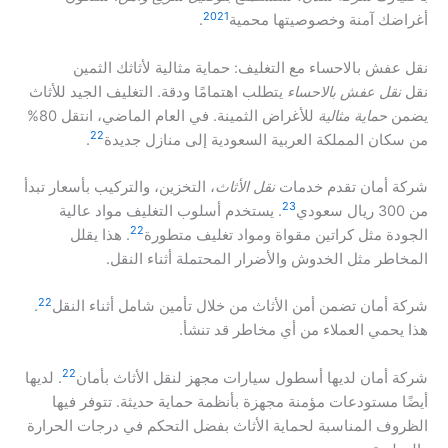
20
21
أغراضك آمنة وخصوصيتها محمية
.
نقل عفش بالاحساء مع التغليف: حماية مثالية لأثاثك الثمين
نقل
نقل عفش بالاحساء
يتطلب اهتمامًا ودقة. التغليف الجيد للأثاث
يضمن
حماية مثالية
للأغراض الثمينة. في العام الماضي، انتقل 80%
22
من سكان المملكة العربية السعودية إلى منازل جديدة
.
شركة أمان تقدم خدمات
نقل الأثاث
، التخزين، والتركيب بأسعار تبدأ
23
من 300 ريال سعودي
. يستخدم أسلوب التغليف مواد عالية
22
الجودة مثل كراتين مقواة ومواد تغليف متطورة
. هذا يقلل
المخاطر مثل الخدوش والأضرار المحتملة أثناء النقل.
22
شركة أمان تضمن أمن الأثاث من خلال تأمين شامل أثناء النقل
.
هذا يحمي العملاء من أي مخاطر قد تنشأ.
22
شركة أمان لديها أسطول سيارات مجهز لنقل الأثاث بأمان
. لديها
أيضًا مستودعات مؤمنة مجهزة بأنظمة حماية حديثة. تتوفر فيها
الظروف المناسبة لحماية الأثاث بفضل التحكم في درجات الحرارة