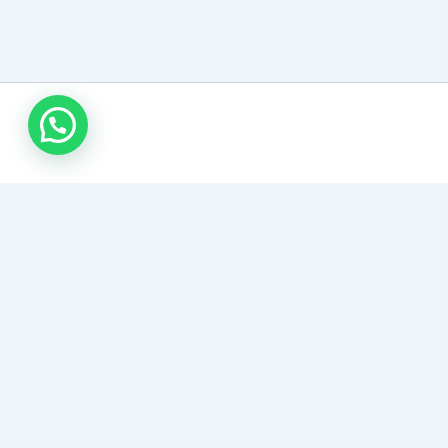
اتصل بنا
نقل عفش الأحساء
نقدم تجربة نقل أثاث استثنائية في الهفوف والمبرز. نجمع بين العناية
الفائقة بمقتنياتكم، واستخدام أحدث الشاحنات المغلقة، وفريق عمل
محترف لضمان راحة بالكم التامة.